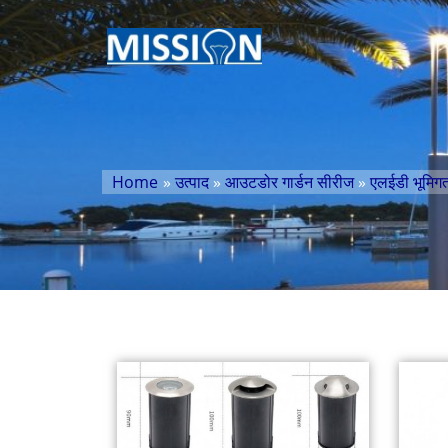
Home
»
उत्पाद
»
आउटडोर गार्डन सीरीज
»
एलईडी भूमिग