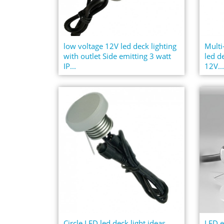
low voltage 12V led deck lighting
Multi
with outlet Side emitting 3 watt
led d
IP...
12V..
Circle LED led deck light ideas
LED e