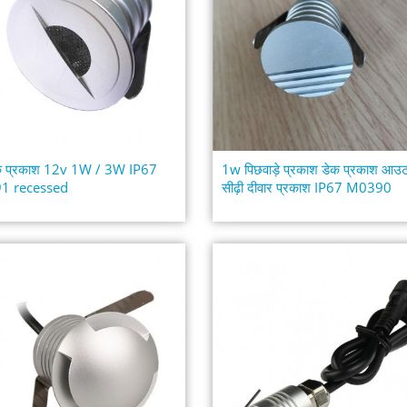
ेक प्रकाश 12v 1W / 3W IP67
1w पिछवाड़े प्रकाश डेक प्रकाश आउ
1 recessed
सीढ़ी दीवार प्रकाश IP67 M0390