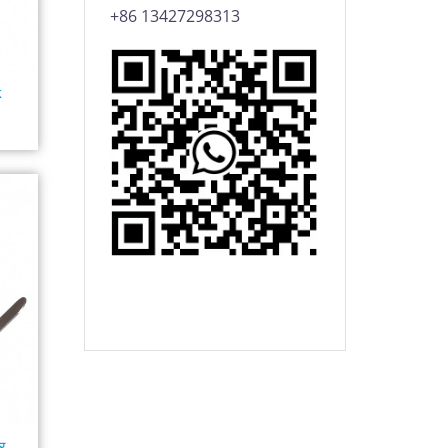
+86 13427298313
k
र