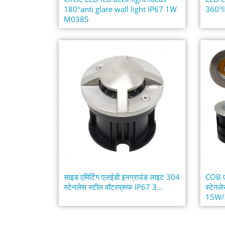
180°anti glare wall light IP67 1W
360°
M0385
साइड एमिटिंग एलईडी इनग्राउंड लाइट 304
COB ए
स्टेनलेस स्टील वॉटरप्रूफ IP67 3...
स्टेनल
15W/