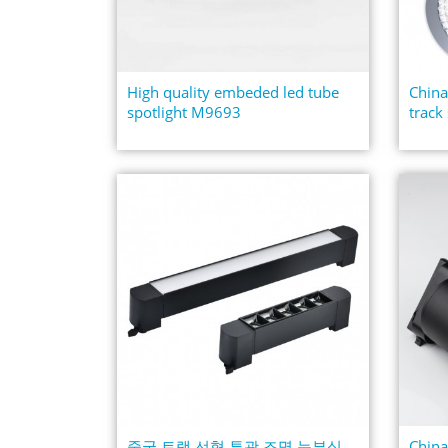
High quality embeded led tube
China
spotlight M9693
track
중국 트랙 선형 투광 조명 눈부심
China