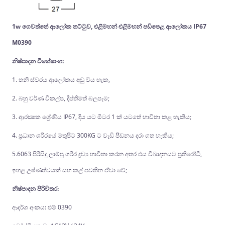
1w ගෙවත්තේ ආලෝක තට්ටුව, එළිමහන් එළිමහන් පඩිපෙළ ආලෝකය IP67
M0390
නිෂ්පාදන විශේෂාංග:
1. තනි ස්වරය ආලෝකය අඩු විය හැක,
2. බහු වර්ණ විකල්ප, දීප්තිමත් බලපෑම;
3. ආරක්‍ෂක ශ්‍රේණිය IP67, දිය යට මීටර 1 ක් යටතේ භාවිතා කළ හැකිය;
4. ප්‍රධාන ශරීරයේ මතුපිට 300KG ට වැඩි පීඩනය දරා ගත හැකිය;
5.6063 පිරිසිදු ලාම්පු ශරීර ද්‍රව්‍ය භාවිතා කරන අතර එය විඛාදනයට ප්‍රතිරෝධී,
ඉහළ උෂ්ණත්වයක් සහ කල් පවතින ඒවා වේ;
නිෂ්පාදන පිරිවිතර:
ආදර්ශ අංකය: එම් 0390