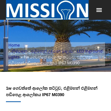
Home
»
නිෂ්පාදන
»
එළිමහන් උද්යාන මාලාව
»
LED Inground
Lights
» 1w ගෙවත්තේ ආලෝක තට්ටුව, එළිමහන්
එළිමහන් පඩිපෙළ ආලෝකය IP67 M0390
1w ගෙවත්තේ ආලෝක තට්ටුව, එළිමහන් එළිමහන්
පඩිපෙළ ආලෝකය IP67 M0390