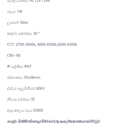
වෝල්ටීයතාව: AC12V / 24V
බලය: 1W
ලුමෙන්: 50lm
කදම්බ කෝණය: 30 °
CCT: 2700-3000k, 4000-4500k,6000-6500k
CRI:> 80
IP ශ්‍රේණිය: IP67
ප්රමාණය: 35x38mm
ද්රව්ය: ඇලුමිනියම් 6063
නිවාස වර්ණය: රිදී
ආයු කාලය: පැය 35000
යෙදුම: බිත්ති/පඩිපෙළ/බිම්/ගෙවතු ආලෝකකරණය/බෝට්ටුව