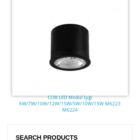
COB LED Modul İşığı
6W/7W/10W/12W/15W/5W/10W/15W M6223
M6224
SEARCH PRODUCTS