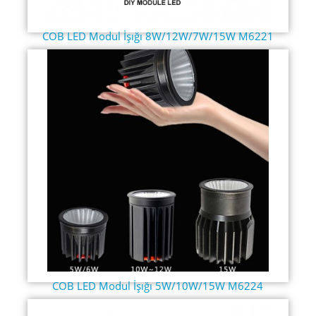
COB LED Modul İşığı 8W/12W/7W/15W M6221
COB LED Modul İşığı 5W/10W/15W M6224