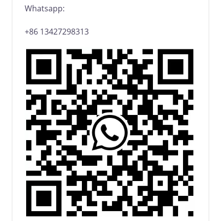
Whatsapp:
+86 13427298313