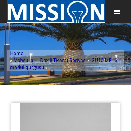
Home
»
Məhsullar
»
Daxili Ticarət Seriyası
»
GU10 MR16
modul qurğusu
»