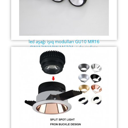
led aşağı işıq modulları GU10 MR16
8W/12W/18W M6221 -i dəyişdirin