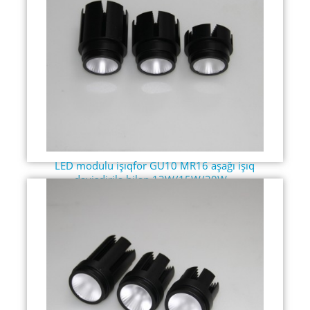
LED modulu işıqfor GU10 MR16 aşağı işıq
dəyişdirilə bilən 12W/15W/20W...