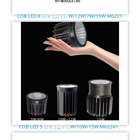
COB LED ماڈیول لائٹ 8W/12W/7W/15W M6221
COB LED ماڈیول لائٹ 5W/10W/15W M6224>۔