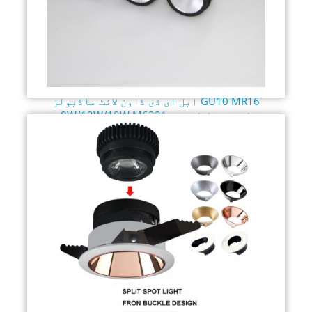
ایل ای ڈی ڈاون لائٹ ماڈیولز GU10 MR16
8W/12W/18W M6221 کو تبدیل کریں۔