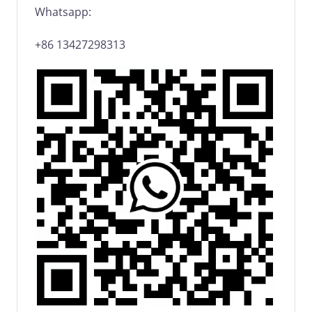
Whatsapp:
+86 13427298313