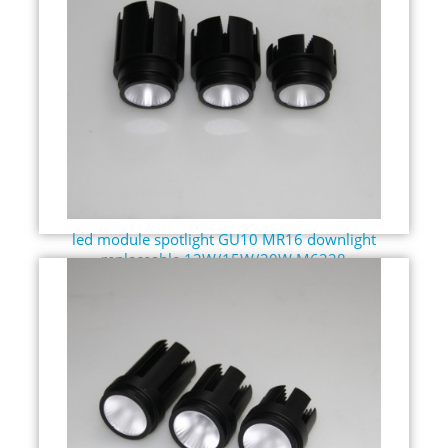
led module spotlight GU10 MR16 downlight
replaceable 12W/15W/20W M6228