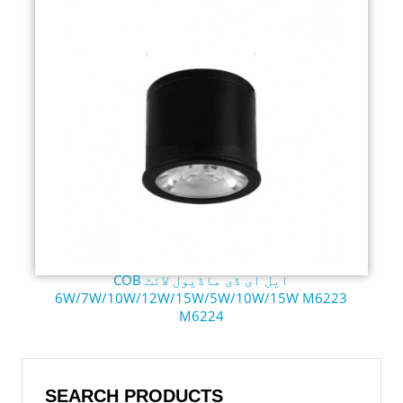
COB ایل ای ڈی ماڈیول لائٹ
6W/7W/10W/12W/15W/5W/10W/15W M6223
M6224
SEARCH PRODUCTS