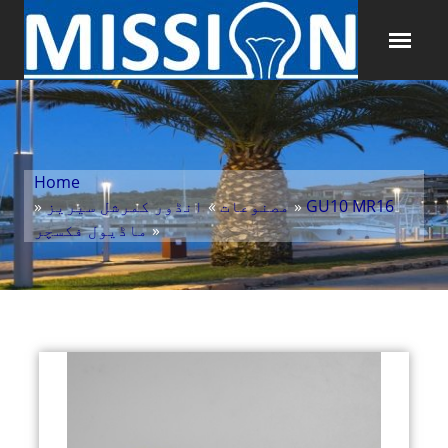
Home
GU10 MR16
»
مصنوعات
»
انڈور کمرشل سیریز
»
»
ماڈیول فکسچر