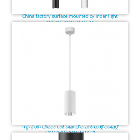
China factory surface mounted cylinder light
3W/5W/7W/10W M1042
സ്മിപ്പിൾ ഡിസൈൻ ലെഡ് പെൻഡന്റ് ലൈറ്റ്
10W/24W/35W M1017