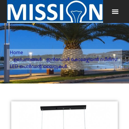
Home
»
ഉല്പന്നങ്ങൾ
»
ഇൻഡോർ കൊമേഴ്സ്യൽ സീരീസ്
»
LED പെൻഡന്റ് ലൈറ്റുകൾ
»