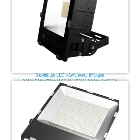
வெளிப்புற LED ஃப்ளட்லைட் நீர்ப்புகா
30W/50W/70W/100W/150W/200W M0364