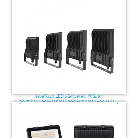
வெளிப்புற LED ஃப்ளட்லைட் நீர்ப்புகா
30/50W/100W/150W/200W/300W/400W M...