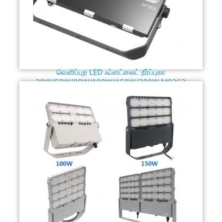
வெளிப்புற LED ஃப்ளட்லைட் நீர்ப்புகா
30W/50W/80W/100W/150W/200W M0363