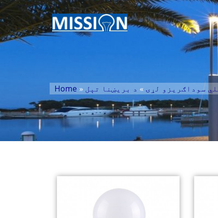
لي سوداګریزو لړۍ
»
د بریښنا تېل
»
Home