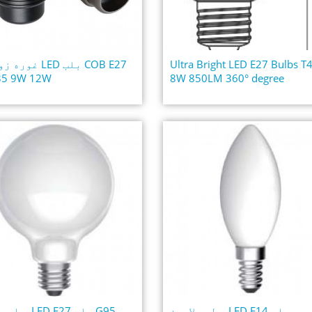
Ultra Bright LED E27 Bulbs T
غوره زومینګ LED 
5 9W 12W
8W 850LM 360° degree
د لوړ لامین LED E14 شمعې بلب
د اوږد عمر E27