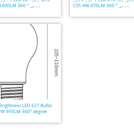
C35 4W 470LM 360 ° درجې
16W 1600LM 360 ° درجې
Brightness LED E27 Bulbs
8W 950LM 360° degree