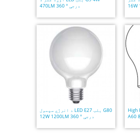
470LM 360 ° درجې
High 
د انرژي سپمول LED E27 بلب G80
A60 
12W 1200LM 360 ° درجې