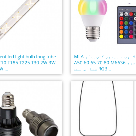
MI A بلب ګلوب د ریموټ کنټرولر
ent led light bulb long tube
A50 60 65 70 80 M6636 سره
 T10 T185 T225 T30 2W 3W
سمارټ بلب RGB...
 ...