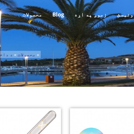
ونیسئ
زموږ په اړه
Blog
محصولات
»
محصولات
»
د داخ