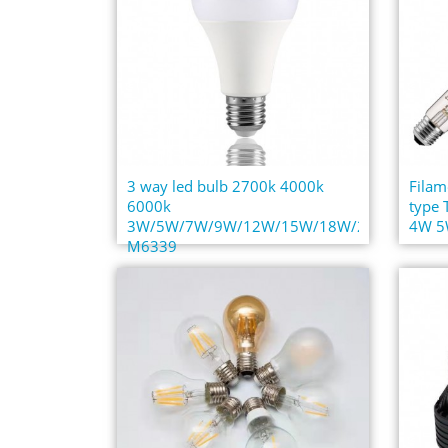
3 way led bulb 2700k 4000k
Filam
6000k
type
3W/5W/7W/9W/12W/15W/18W/22W
4W 5W
M6339