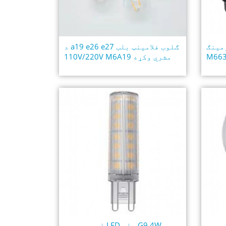
بلب COB E27
د a19 e26 e27 ګلوب فلامینټ بلب
M663
110V/220V M6A19 مشري وکړه
LED  بلب G95
اوږد عمر د LED بلب G9 4W