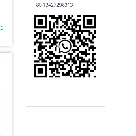
+86 13427298313
42